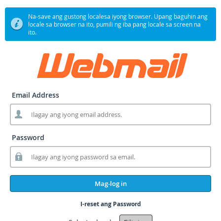
Na-save ang gustong localesa iyong browser. Upang baguhin ang
locale sa browser na ito, pumili ng iba pang locale sa screen na
ito.
Email Address
Password
Mag-log in
I-reset ang Password