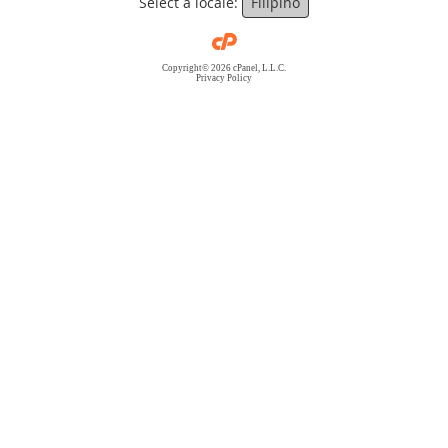
Select a locale:
Filipino
Copyright© 2026 cPanel, L.L.C.
Privacy Policy